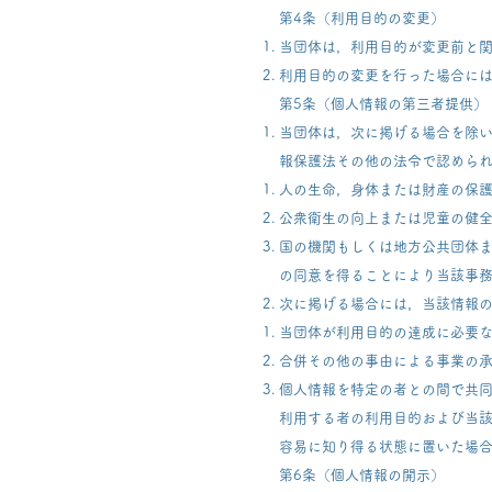
第4条（利用目的の変更）
当団体は，利用目的が変更前と
利用目的の変更を行った場合に
第5条（個人情報の第三者提供）
当団体は，次に掲げる場合を除
報保護法その他の法令で認めら
人の生命，身体または財産の保
公衆衛生の向上または児童の健
国の機関もしくは地方公共団体
の同意を得ることにより当該事
次に掲げる場合には，当該情報
当団体が利用目的の達成に必要
合併その他の事由による事業の
個人情報を特定の者との間で共
利用する者の利用目的および当
容易に知り得る状態に置いた場
第6条（個人情報の開示）