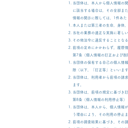
当団体は，本人から個人情報の
に該当する場合は，その全部ま
情報の開示に際しては，1件あたり
本人または第三者の生命，身体
当社の業務の適正な実施に著し
その他法令に違反することとな
前項の定めにかかわらず，履歴
第7条（個人情報の訂正および削
当団体の保有する自己の個人情
除（以下，「訂正等」といいま
当団体は，利用者から前項の請
ます。
当団体は，前項の規定に基づき
第8条（個人情報の利用停止等）
当団体は，本人から，個人情報
う理由により，その利用の停止
前項の調査結果に基づき，その