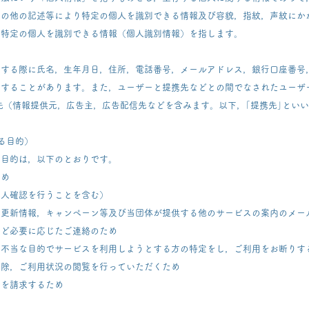
その他の記述等により特定の個人を識別できる情報及び容貌，指紋，声紋にか
ら特定の個人を識別できる情報（個人識別情報）を指します。
をする際に氏名，生年月日，住所，電話番号，メールアドレス，銀行口座番号
ねすることがあります。また，ユーザーと提携先などとの間でなされたユーザ
先（情報提供元，広告主，広告配信先などを含みます。以下，｢提携先｣とい
る目的）
る目的は，以下のとおりです。
ため
本人確認を行うことを含む）
、更新情報，キャンペーン等及び当団体が提供する他のサービスの案内のメー
など必要に応じたご連絡のため
・不当な目的でサービスを利用しようとする方の特定をし，ご利用をお断りす
削除，ご利用状況の閲覧を行っていただくため
金を請求するため