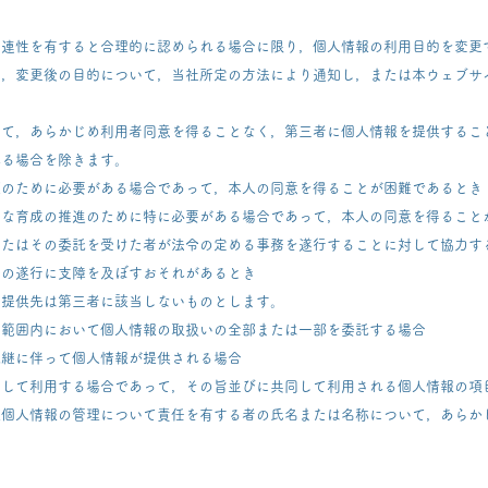
関連性を有すると合理的に認められる場合に限り，個人情報の利用目的を変更
は，変更後の目的について，当社所定の方法により通知し，または本ウェブサ
いて，あらかじめ利用者同意を得ることなく，第三者に個人情報を提供するこ
れる場合を除きます。
護のために必要がある場合であって，本人の同意を得ることが困難であるとき
全な育成の推進のために特に必要がある場合であって，本人の同意を得ること
またはその委託を受けた者が法令の定める事務を遂行することに対して協力す
務の遂行に支障を及ぼすおそれがあるとき
の提供先は第三者に該当しないものとします。
な範囲内において個人情報の取扱いの全部または一部を委託する場合
承継に伴って個人情報が提供される場合
同して利用する場合であって，その旨並びに共同して利用される個人情報の項
該個人情報の管理について責任を有する者の氏名または名称について，あらか
合