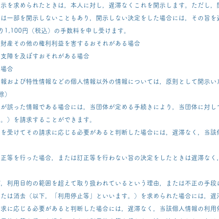
開示を求められたときは，本人に対し，遅滞なくこれを開示します。ただし，
たは一部を開示しないこともあり，開示しない決定をした場合には，その旨を
1,100円（税込）の手数料を申し受けます。
，財産その他の権利利益を害するおそれがある場合
い支障を及ぼすおそれがある場合
る場合
情報および特性情報などの個人情報以外の情報については，原則として開示い
除）
報が誤った情報である場合には，当団体が定める手続きにより，当団体に対し
す。）を請求することができます。
求を受けてその請求に応じる必要があると判断した場合には，遅滞なく，当該
訂正等を行った場合，または訂正等を行わない旨の決定をしたときは遅滞なく
が，利用目的の範囲を超えて取り扱われているという理由，または不正の手段
または消去（以下，「利用停止等」といいます。）を求められた場合には，遅
請求に応じる必要があると判断した場合には，遅滞なく，当該個人情報の利用