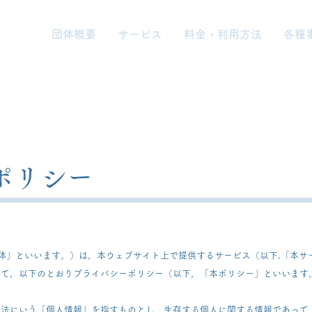
団体概要
サービス
料金・利用方法
各種
​お問合せ・ご依頼・資料請
ポリシー
当団体」といいます。）は，本ウェブサイト上で提供するサービス（以下,「本
いて，以下のとおりプライバシーポリシー（以下，「本ポリシー」といいます
護法にいう「個人情報」を指すものとし，生存する個人に関する情報であって