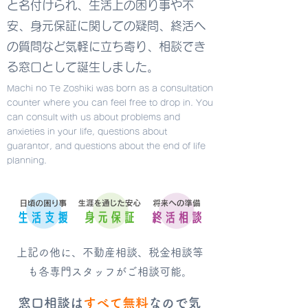
と名付けられ、生活上の困り事や不
安、身元保証に関しての疑問、終活へ
の質問など気軽に立ち寄り、相談でき
る窓口として誕生しました。
Machi no Te Zoshiki was born as a consultation
counter where you can feel free to drop in. You
can consult with us about problems and
anxieties in your life, questions about
guarantor, and questions about the end of life
planning.
​上記の他に、不動産相談、税金相談等
も各専門スタッフがご相談可能。
窓口相談は
すべて無料
なので気