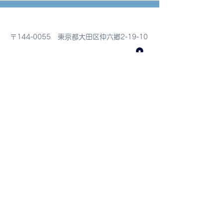
〒144-0055 東京都大田区仲六郷2-19-10
TEL :
03-6424-9914
FAX :
03-6424-9915
E-mail :
info@ifix-japan.org
営業時間 １０：００～１７：００
日曜・祝日定休日
Machi no Te Zoshiki
2-19-10 Nakarokugo Ota-ku Tokyo
1440055
TEL : 03-6242-9914 FAX : 03-6424-9915
E-mail : info@ifix-japan.org
OPEN 10:00~17:00 CLOSE Sunday